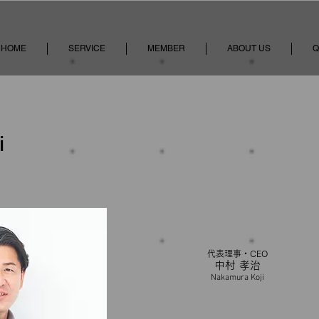
HOME
SERVICE
MEMBER
ABOUT US
Q
i
代表理事・CEO
中村 孝治
​Nakamura Koji