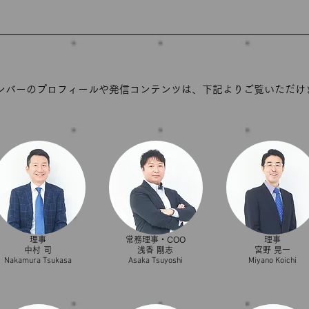
メンバーのプロフィールや発信コンテンツは、下記よりご覧いただけ
理事
常務理事・COO
​理事
中村 司
浅香 剛志
宮野 晃一
​Nakamura Tsukasa
​Asaka Tsuyoshi
​Miyano Koichi