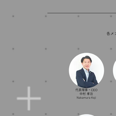
​各
代表理事・CEO
中村 孝治
​Nakamura Koji