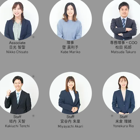
Associate
理事
専務理事・COO
日光 智聖
壁 眞利子
松田 拓郎
Nikko Chisato
​Kabe Mariko
​Matsuda Takuro
Staff
Staff
Staff
垣内 天智
宮谷内 朱里
米倉 理緒
Kakiuchi Tenchi
​Yonekura Rio
Miyayachi Akari