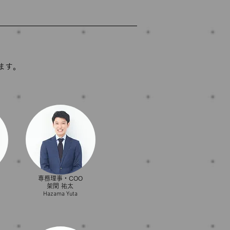
ます。
専務理事・COO
架間 祐太
​Hazama Yuta