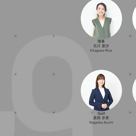
理事
北川 里沙
Kitagawa Risa
Staff
長岡 歩実
​Nagaoka Ayumi