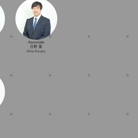
Associate
日野 築
Hino Kizuku